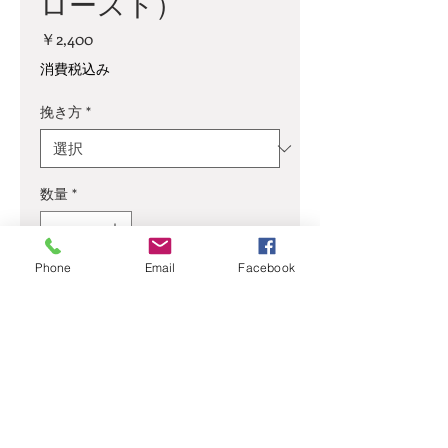
ロースト）
価
￥2,400
格
消費税込み
挽き方
*
数量
*
Phone
Email
Facebook
カートに追加する
濃縮されたコクと熟した果実の
酸と甘み
商品情報