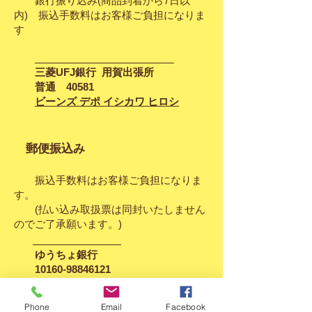
銀行振り込み(商品到着から7日以
内) 振込手数料はお客様ご負担になりま
す
三菱UFJ銀行 用賀出張所
普通 40581
ビーンズ デポ イシカワ ヒロシ
郵便振込み
振込手数料はお客様ご負担になりま
す。
(払い込み取扱票は同封いたしません
のでご了承願います。)
ゆうちょ銀行
10160-98846121
イシカワヒロシ
Phone
Email
Facebook